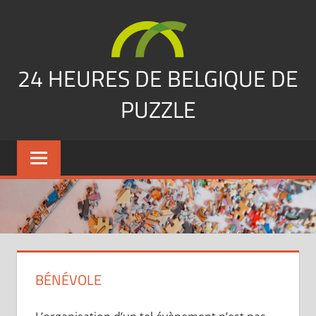
Skip
to
content
24 HEURES DE BELGIQUE DE
PUZZLE
vous
nous
avez
manqués…
BÉNÉVOLE