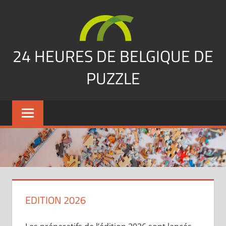
Skip
to
content
24 HEURES DE BELGIQUE DE
PUZZLE
vous
nous
avez
manqués…
EDITION 2026